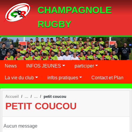
Panneau de gestion des cookies
CHAMPAGNOLE
RUGBY
News
INFOS JEUNES
participer
La vie du club
infos pratiques
Contact et Plan
Accueil
petit coucou
PETIT COUCOU
Aucun message