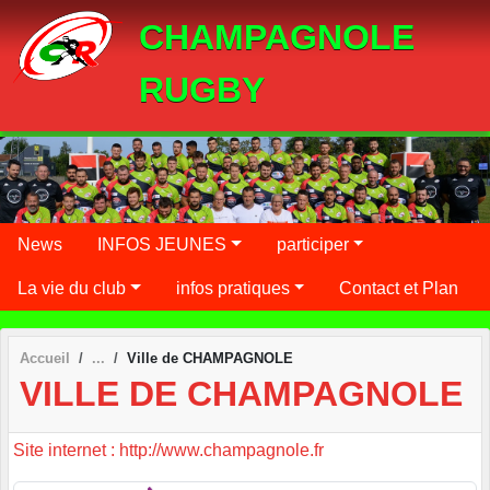
Panneau de gestion des cookies
CHAMPAGNOLE
RUGBY
News
INFOS JEUNES
participer
La vie du club
infos pratiques
Contact et Plan
Accueil
Ville de CHAMPAGNOLE
VILLE DE CHAMPAGNOLE
Site internet : http://www.champagnole.fr