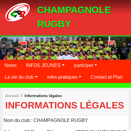
Panneau de gestion des cookies
CHAMPAGNOLE
RUGBY
News
INFOS JEUNES
participer
La vie du club
infos pratiques
Contact et Plan
Accueil
Informations légales
INFORMATIONS LÉGALES
Nom du club : CHAMPAGNOLE RUGBY