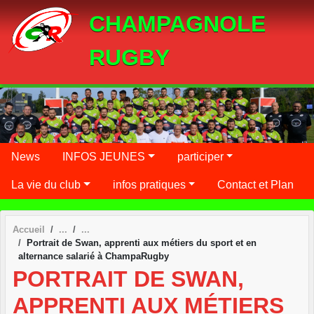
Panneau de gestion des cookies
CHAMPAGNOLE
RUGBY
News
INFOS JEUNES
participer
La vie du club
infos pratiques
Contact et Plan
Accueil
Portrait de Swan, apprenti aux métiers du sport et en
alternance salarié à ChampaRugby
PORTRAIT DE SWAN,
APPRENTI AUX MÉTIERS