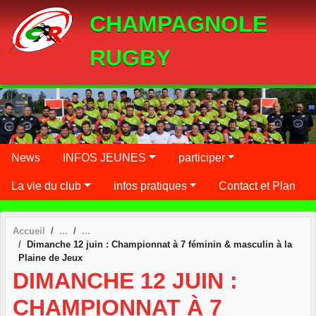
Panneau de gestion des cookies
CHAMPAGNOLE
RUGBY
News
INFOS JEUNES
participer
La vie du club
infos pratiques
Contact et Plan
Accueil
Dimanche 12 juin : Championnat à 7 féminin & masculin à la
Plaine de Jeux
DIMANCHE 12 JUIN :
CHAMPIONNAT À 7