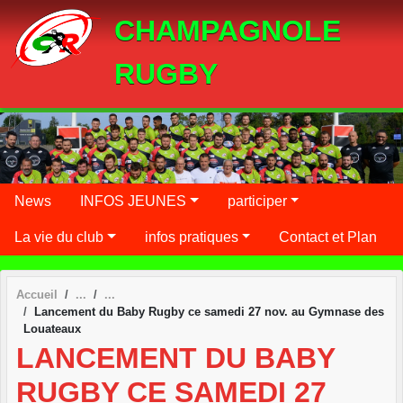
Panneau de gestion des cookies
CHAMPAGNOLE
RUGBY
News
INFOS JEUNES
participer
La vie du club
infos pratiques
Contact et Plan
Accueil
Lancement du Baby Rugby ce samedi 27 nov. au Gymnase des
Louateaux
LANCEMENT DU BABY
RUGBY CE SAMEDI 27