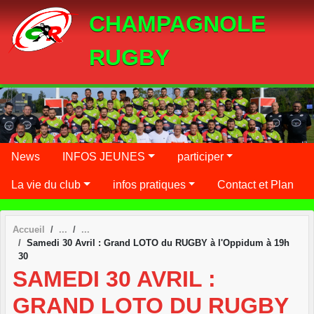
Panneau de gestion des cookies
CHAMPAGNOLE
RUGBY
News
INFOS JEUNES
participer
La vie du club
infos pratiques
Contact et Plan
Accueil
Samedi 30 Avril : Grand LOTO du RUGBY à l'Oppidum à 19h
30
SAMEDI 30 AVRIL :
GRAND LOTO DU RUGBY